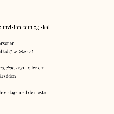
olmvision.com
og skal
ersoner
l tid
(f.eks "efter 17 i
and, skov, eng
) - eller om
 årstiden
2 hverdage med de næste