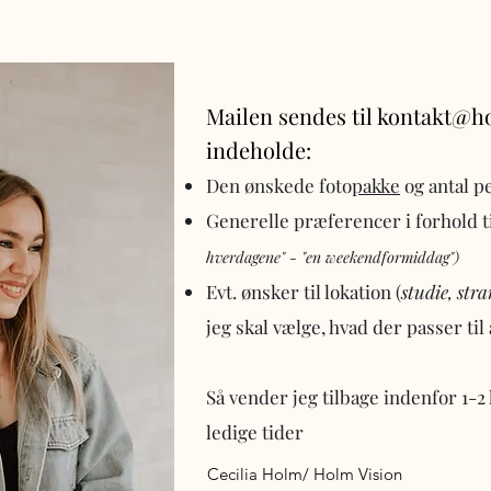
Mailen sendes til
kontakt@h
indeholde:
Den ønskede foto
pakke
og antal p
Generelle præferencer i forhold ti
hverdagene" - "en weekendformiddag")
Evt. ønsker til lokation (
studie, str
jeg skal vælge, hvad der passer til
Så vender jeg tilbage indenfor 1-
ledige tider
Cecilia Holm/ Holm Vision