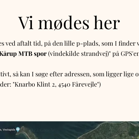
Vi mødes her
 ved aftalt tid, på den lille p-plads, som I finder 
Kårup MTB spor
(vindekilde strandvej)" på GPS'e
tivt, så kan I søge efter adressen, som ligger lige o
der: "Knarbo Klint 2, 4540 Fårevejle")