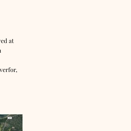
ved at
n
verfor,