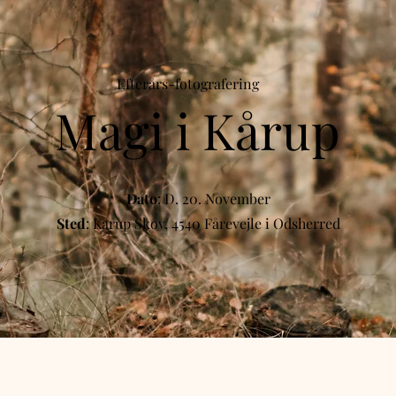
Efterårs-fotografering
Magi i Kårup
Dato
: D. 20. November
Sted
: Kårup Skov, 4540 Fårevejle i Odsherred