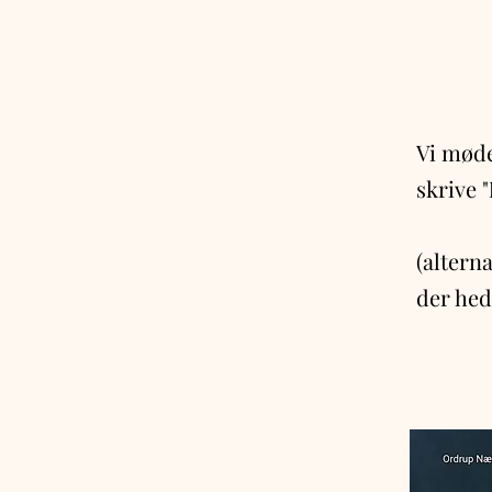
Vi mødes
skrive "
(alterna
der hed